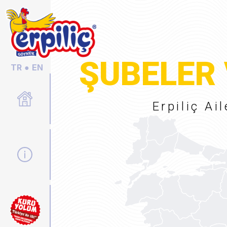
ŞUBELER 
TR
●
EN
Anasayfa
Erpiliç Ai
Hakkımızda
Kuruyolum