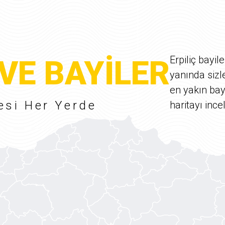
Erpiliç bayile
VE BAYİLER
yanında sizl
en yakın bay
lesi Her Yerde
haritayı ince