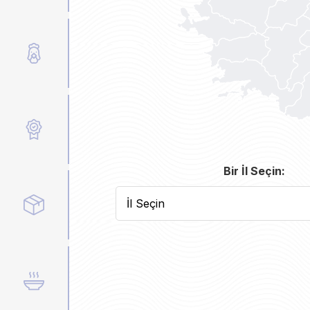
Üretim Süreci
Sertifikalar
Bir İl Seçin:
İl Seçin
Ürünler
Tarifler